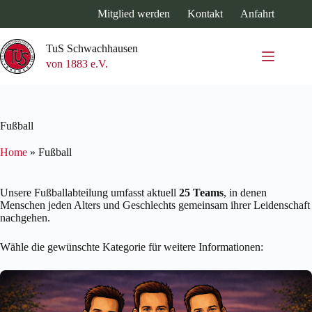
Zum
Mitglied werden
Kontakt
Anfahrt
Inhalt
springen
TuS Schwachhausen
von 1883 e.V.
Fußball
Home
»
Fußball
Unsere Fußballabteilung umfasst aktuell
25 Teams
, in denen
Menschen jeden Alters und Geschlechts gemeinsam ihrer Leidenschaft
nachgehen.
Wähle die gewünschte Kategorie für weitere Informationen: