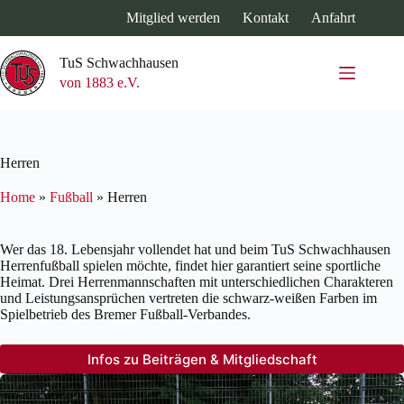
Zum
Mitglied werden
Kontakt
Anfahrt
Inhalt
springen
TuS Schwachhausen
von 1883 e.V.
Herren
Home
»
Fußball
»
Herren
Wer das 18. Lebensjahr vollendet hat und beim TuS Schwachhausen
Herrenfußball spielen möchte, findet hier garantiert seine sportliche
Heimat. Drei Herrenmannschaften mit unterschiedlichen Charakteren
und Leistungsansprüchen vertreten die schwarz-weißen Farben im
Spielbetrieb des Bremer Fußball-Verbandes.
Infos zu Beiträgen & Mitgliedschaft