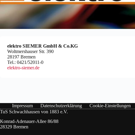
elektro SIEMER GmbH & Co.KG
Woltmershauser Str. 390
28197 Bremen
Tel.: 0421/52011-0
elektro-siemer.de
Impressum
Datenschutzerklärung
Cookie-Einstellungen
TuS Schwachhausen von 1883 e.V.
Konrad-Adenauer-Allee 86/88
28329 Bremen