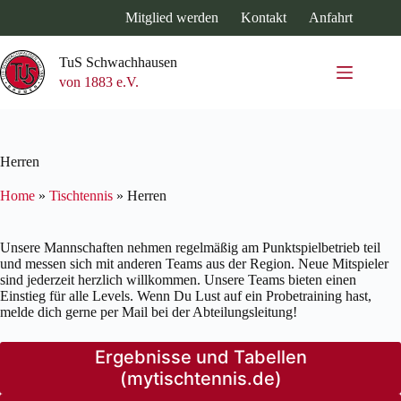
Zum
Mitglied werden
Kontakt
Anfahrt
Inhalt
springen
TuS Schwachhausen
von 1883 e.V.
Herren
Home
»
Tischtennis
»
Herren
Unsere Mannschaften nehmen regelmäßig am Punktspielbetrieb teil
und messen sich mit anderen Teams aus der Region. Neue Mitspieler
sind jederzeit herzlich willkommen. Unsere Teams bieten einen
Einstieg für alle Levels. Wenn Du Lust auf ein Probetraining hast,
melde dich gerne per Mail bei der Abteilungsleitung!
Ergebnisse und Tabellen
(mytischtennis.de)